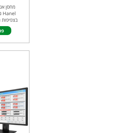
el
בצפיפות ג
פר