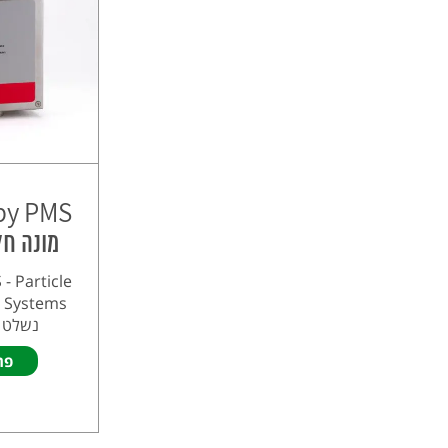
 by PMS
מונה חל
 - Particle
נשלט מ
פר