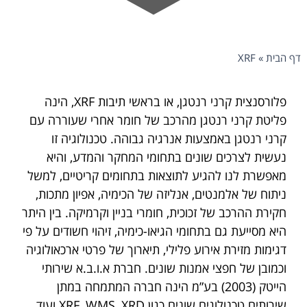
דף הבית
»
XRF
פלורסנצית קרני רנטגן, או בראשי תיבות XRF, הינה
פליטת קרני רנטגן מהרכב של חומר אחרי שעוררה עם
קרני רנטגן באמצעות אנרגיה גבוהה. טכנולוגיה זו
נעשית לצרכים שונים בתחומי המחקר והמדע, והיא
מאפשרת לנו להגיע לתוצאות בתחומים קריטיים, למשל
ניתוח של אלמנטים, אנליזה של הכימיה, אפיון מתכות,
חקירת ההרכב של זכוכית, חומרי בניין וקרמיקה. בין היתר
היא מסייעת גם בתחומי הגיאו-כימיה, זיהוי חשודים על פי
דגימות מזירת אירוע פלילי, תיארוך של פרטי ארכאולוגיה
וכמובן של חפצי אמנות שונים. חברת א.ו.ב.א שירותי
הייטק (2003) בע”מ הינה חברה המתמחה במתן
שירותים טכנולוגים שונים כגון XRF, WMS, XRD ועוד.