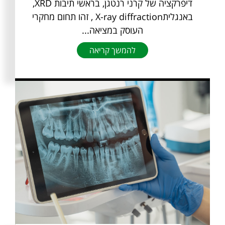
דיפרקציה של קרני רנטגן, בראשי תיבות XRD,
באנגליתX-ray diffraction , זהו תחום מחקרי
העוסק במציאה...
להמשך קריאה