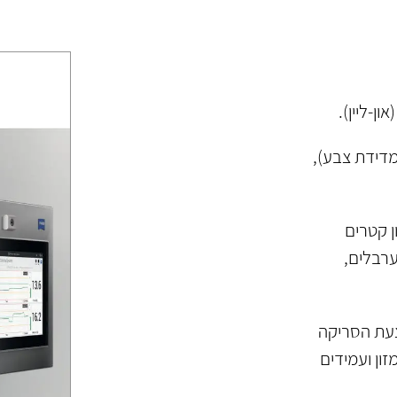
ון-ליין).
ספקטרלי NIR 950-1650 nm (ללא מדידת צבע),
ן קטרים
ייצור שונים כגון: מכלים שונים, silos, מערבלים,
עת הסריקה
ון ועמידים