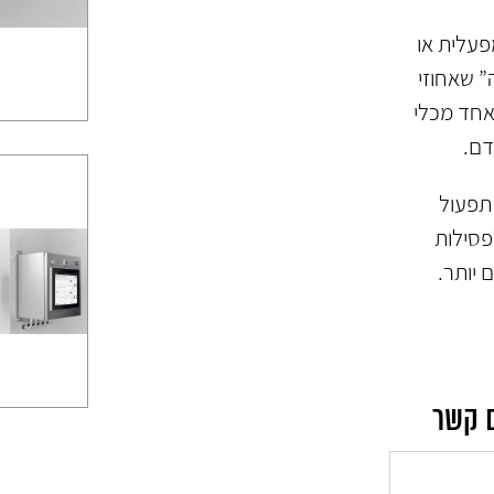
פעלית או
” שאחוזי
אחד מכלי
דם.
תפעול
מעותית את הסיכוי לריקול (recall) ולפסילות
 יותר.
ם קשר